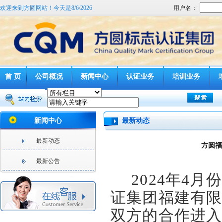
欢迎来到方圆网站！今天是
8/6/2026
用户名：
首 页
公司概况
新闻中心
认证业务
培训业务
新闻中心
最新动态
最新动态
方圆福
最新公告
2024
年
4
月份
证集团福建有
双方的合作进